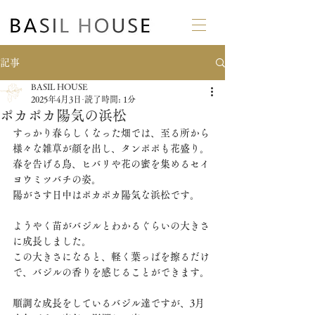
記事
BASIL HOUSE
2025年4月3日
読了時間: 1分
ポカポカ陽気の浜松
すっかり春らしくなった畑では、至る所から
様々な雑草が顔を出し、タンポポも花盛り。
春を告げる鳥、ヒバリや花の蜜を集めるセイ
ヨウミツバチの姿。
陽がさす日中はポカポカ陽気な浜松です。
ようやく苗がバジルとわかるぐらいの大きさ
に成長しました。
この大きさになると、軽く葉っぱを擦るだけ
で、バジルの香りを感じることができます。
順調な成長をしているバジル達ですが、3月