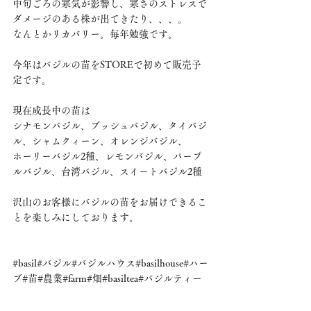
中旬ごろの寒気が影響し、寒さのストレスで
ダメージのある株が出てきたり、、、。
なんとかリカバリー。毎年勉強です。
今年はバジルの苗をSTOREで初めて販売予
定です。
現在成長中の苗は
シナモンバジル、ブッシュバジル、タイバジ
ル、シャムクィーン、オレンジバジル、
ホーリーバジル2種、レモンバジル、パープ
ルバジル、台湾バジル、スイートバジル2種
沢山のお客様にバジルの苗をお届けできるこ
とを楽しみにしております。
#basil
#バジル#バジルハウス#basilhouse#ハー
ブ#苗#農業#farm#畑#basiltea#バジルティー